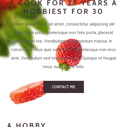
A COOK FOR 25 YEARS A
HOBBIEST FOR 30
Lorem ipsum dolor sit amet, consectetur adipiscing elit.
Proin diam justo, scelerisque non felis porta, placerat
vestibulum nisi. Vestibulum ac elementum massa. In
rutrum quis risus quis sollicitudin. Pellentesque non eros
ante. Vestibulum sed tristique massa. Quisque et feugiat
risus, eu tristique felis.
CONTACT ME
A HOBBY,